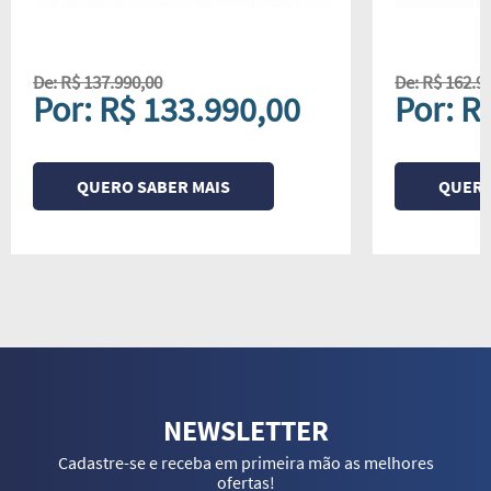
De: R$ 137.990,00
De: R$ 162.9
Por: R$ 133.990,00
Por: R
QUERO SABER MAIS
QUERO
NEWSLETTER
Cadastre-se e receba em primeira mão as melhores
ofertas!