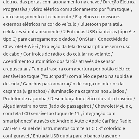
elétrica das portas com acionamento na chave / Direção Elétrica
Progressiva / Vidro elétrico com acionamento por "um toque",
anti esmagamento e fechamento / Espelhos retrovisores
externos elétricos na cor do veículo / Bluetooth para até 2
celulares simultaneamente / 2 Entradas USB dianteiras (tipo A e
tipo C) para carregamento e dados / OnStar + Conectividade
Chevrolet + Wi-Fi / Projeção da tela do smartphone sem o uso
de cabo / Controles de rádio e do celular no volante /
Acendimento automático dos faróis através de sensor
crepuscular / Tampa traseira com abertura por botão elétrico
sensível ao toque ("touchpad") com alívio de peso na subida e
descida / Ganchos para amarração de carga no interior da
caçamba (8 ganchos) / Iluminação na caçamba nos 2 lados /
Protetor de caçamba / Desembaçador elético do vidro traseiro /
Alça dianteira no teto (lado do passageiro) / Chevrolet MyLink,
com tela LCD sensível ao toque de 11", integração com
smartphones* através do Android Auto e Apple CarPlay, Radio
AM/FM / Painel de instrumentos com tela LCD 8" colorido e
configurável / Entrada USB dupla para o banco traseiro /