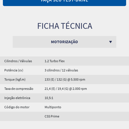
FICHA TÉCNICA
MOTORIZAÇÃO
Cilindros / Válvulas
1.2 Turbo Flex
Potência (cv)
3 cilindros / 12 válvulas
Torque (kgf.m)
133 (E) / 132 (G) @ 5.500 rpm
Taxa de compressão
21,4 (E) / 19,4 (G) @ 2.000 rpm
Injeção eletrônica
10,5:1
Código do motor
Multiponto
CSS Prime