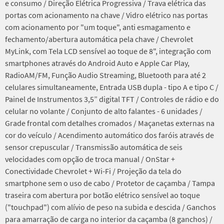
e consumo / Direção Elétrica Progressiva / Trava elétrica das
portas com acionamento na chave / Vidro elétrico nas portas
com acionamento por "um toque", anti esmagamento e
fechamento/abertura automática pela chave / Chevrolet
MyLink, com Tela LCD sensível ao toque de 8", integração com
smartphones através do Android Auto e Apple Car Play,
RadioAM/FM, Função Audio Streaming, Bluetooth para até 2
celulares simultaneamente, Entrada USB dupla - tipo A e tipo C /
Painel de Instrumentos 3,5” digital TFT / Controles de rádio e do
celular no volante / Conjunto de alto falantes - 6 unidades /
Grade frontal com detalhes cromados / Maçanetas externas na
cor do veículo / Acendimento automático dos faróis através de
sensor crepuscular / Transmissão automática de seis
velocidades com opção de troca manual / OnStar +
Conectividade Chevrolet + Wi-Fi / Projeção da tela do
smartphone sem o uso de cabo / Protetor de caçamba / Tampa
traseira com abertura por botão elétrico sensível ao toque
("touchpad") com alívio de peso na subida e descida / Ganchos
para amarração de carga no interior da caçamba (8 ganchos) /