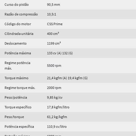
Curso do pistão
90,5 mm
Razão de compressão
10,5:1
Código do motor
CSS Prime
Cilindrada unitária
400 cm³
Deslocamento
1199 cm³
Potência máxima
133 cv (A) 132 (G)
Regime potência
5500 rpm
máx.
Torque máximo
21,4 kgfm (A) 19,4 kgfm (G)
Regime torque máx.
2000 rpm
Peso/potência
9,85 kg/cv
Torque específico
17,8 kgfm/litro
Peso/torque
61,2 kg/kgfm
Potência específica
110,9 cv/litro