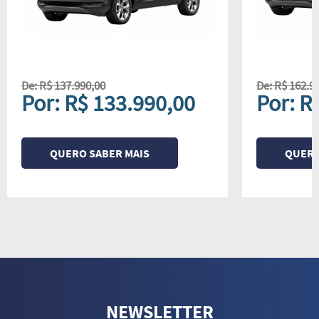
De: R$ 137.990,00
De: R$ 162.9
Por: R$ 133.990,00
Por: R
QUERO SABER MAIS
QUERO
NEWSLETTER