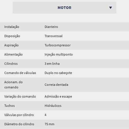
MOTOR
Instalação
Dianteiro
Disposição
Transverssal
Aspiração
Turbocompressor
Alimentação
Injeção multiponto
Cilindros
3 em linha
Comando de válvulas
Duplo no cabeçote
Acionam. do
Correia dentada
comando
Variação do comando
Admissão e escape
Tuchos
Hidráulicos
Válvulas por cilindro
4
Diâmetro do cilindro
75 mm