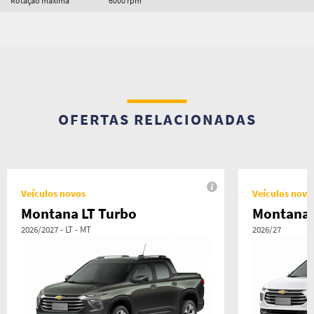
Rotação máxima
6000 rpm
OFERTAS RELACIONADAS
Veículos novos
Veículos novo
Montana LT Turbo
Montana 
2026/2027 - LT - MT
2026/27