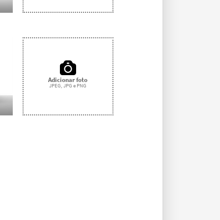
Adicionar foto
JPEG, JPG e PNG