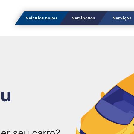
Veículos novos
Seminovos
Serviços
eu
er seu carro?