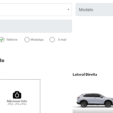
Telefone
WhatsApp
E-mail
lo
Lateral Direita
Adicionar foto
JPEG, JPG e PNG