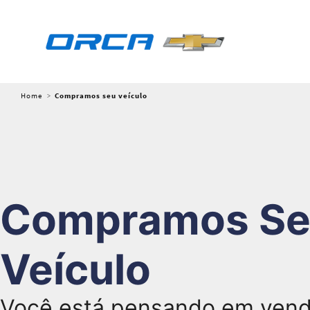
Home
Compramos seu veículo
Compramos S
Veículo
Você está pensando em vend