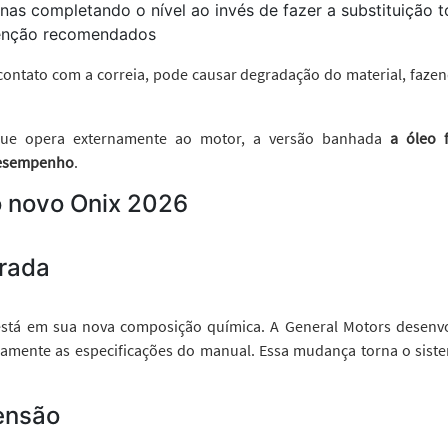
nas completando o nível ao invés de fazer a substituição t
tenção recomendados
contato com a correia, pode causar degradação do material, fazen
, que opera externamente ao motor, a versão banhada
a óleo 
desempenho
.
 novo Onix 2026
rada
x está em sua nova composição química. A General Motors desen
mente as especificações do manual. Essa mudança torna o siste
ensão