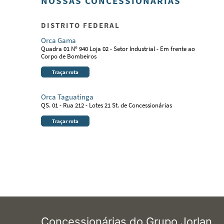
NOSSAS CONCESSIONÁRIAS
DISTRITO FEDERAL
Orca Gama
Quadra 01 Nº 940 Loja 02 - Setor Industrial - Em frente ao
Corpo de Bombeiros
Traçar rota
Orca Taguatinga
QS. 01 - Rua 212 - Lotes 21 St. de Concessionárias
Traçar rota
Concessionárias do Grupo Jorlan