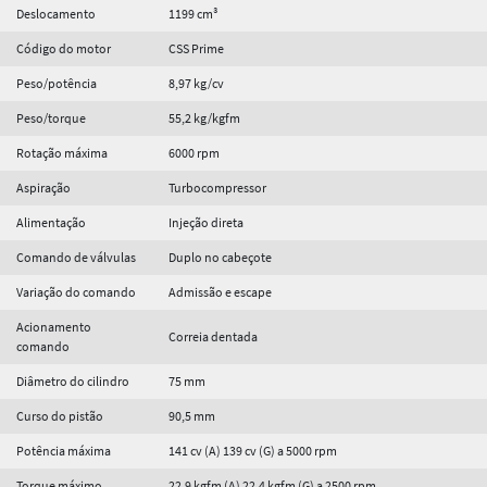
Deslocamento
1199 cm³
Código do motor
CSS Prime
Peso/potência
8,97 kg/cv
Peso/torque
55,2 kg/kgfm
Rotação máxima
6000 rpm
Aspiração
Turbocompressor
Alimentação
Injeção direta
Comando de válvulas
Duplo no cabeçote
Variação do comando
Admissão e escape
Acionamento
Correia dentada
comando
Diâmetro do cilindro
75 mm
Curso do pistão
90,5 mm
Potência máxima
141 cv (A) 139 cv (G) a 5000 rpm
Torque máximo
22,9 kgfm (A) 22,4 kgfm (G) a 2500 rpm