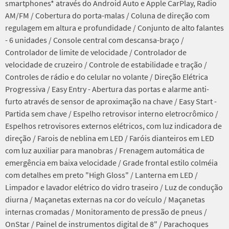
smartphones* através do Android Auto e Apple CarPlay, Radio
AM/FM / Cobertura do porta-malas / Coluna de direção com
regulagem em altura e profundidade / Conjunto de alto falantes
- 6 unidades / Console central com descansa-braço /
Controlador de limite de velocidade / Controlador de
velocidade de cruzeiro / Controle de estabilidade e tração /
Controles de rádio e do celular no volante / Direção Elétrica
Progressiva / Easy Entry - Abertura das portas e alarme anti-
furto através de sensor de aproximação na chave / Easy Start -
Partida sem chave / Espelho retrovisor interno eletrocrômico /
Espelhos retrovisores externos elétricos, com luz indicadora de
direção / Farois de neblina em LED / Faróis dianteiros em LED
com luz auxiliar para manobras / Frenagem automática de
emergência em baixa velocidade / Grade frontal estilo colméia
com detalhes em preto "High Gloss" / Lanterna em LED /
Limpador e lavador elétrico do vidro traseiro / Luz de condução
diurna / Maçanetas externas na cor do veículo / Maçanetas
internas cromadas / Monitoramento de pressão de pneus /
OnStar / Painel de instrumentos digital de 8" / Parachoques