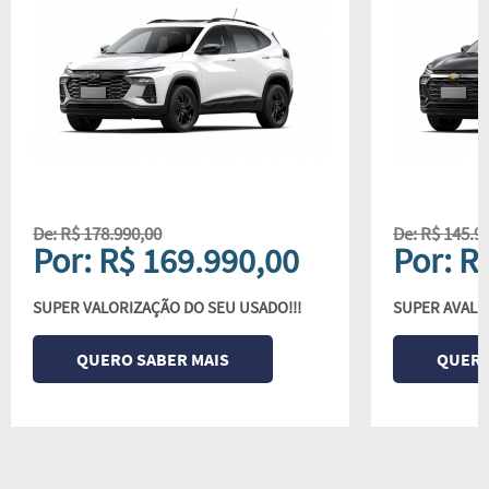
De: R$ 178.990,00
De: R$ 145.9
Por: R$ 169.990,00
Por: R
SUPER VALORIZAÇÃO DO SEU USADO!!!
SUPER AVALI
QUERO SABER MAIS
QUERO