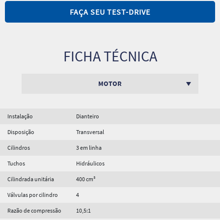
FAÇA SEU TEST-DRIVE
FICHA TÉCNICA
MOTOR
Instalação
Dianteiro
Disposição
Transversal
Cilindros
3 em linha
Tuchos
Hidráulicos
Cilindrada unitária
400 cm³
Válvulas por cilindro
4
Razão de compressão
10,5:1