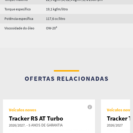
Torque específico
19,1 kgfm/litro
Potência específica
117,6 cv/litro
Viscosidade do óleo
OW-20³
OFERTAS RELACIONADAS
Veículos novos
Veículos novo
Tracker RS AT Turbo
Tracker T
2026/2027. - 5 ANOS DE GARANTIA
2026/2027